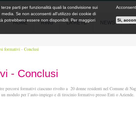
 terze parti per funzionalità quali la condivisione sui
Acconsenti 
 media. Se non acconsenti all'utilizzo dei cookie di
ità potrebbero essere non disponibili. Per maggiori
Si, acco
HOME
RING
LA RETE
NEWS
CO
si formativi - Conclusi
vi - Conclusi
tre percorsi formativi ciascuno rivolto a 20 donne residenti nel Comune di Napo
di un modulo per l’auto-impiego e di tirocinio formativo presso Enti o Aziende.