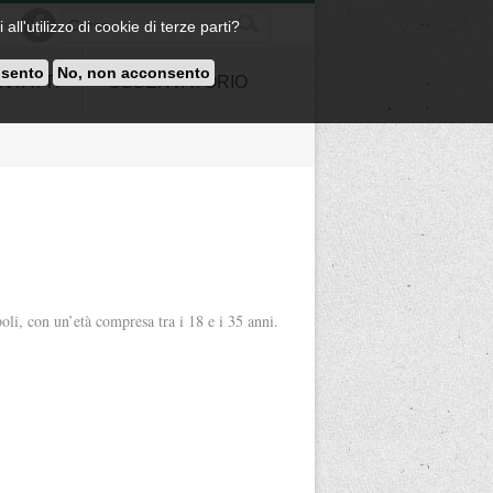
all'utilizzo di cookie di terze parti?
nsento
No, non acconsento
NTATTI
OSSERVATORIO
li, con un’età compresa tra i 18 e i 35 anni.