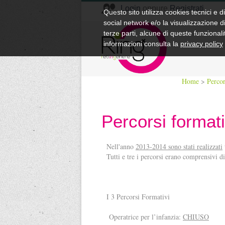
Login
oppure
Registrati
Questo sito utilizza cookies tecnici e di
social network
e/o la visualizzazione di
terze parti, alcune di queste funzional
informazioni consulta la
privacy policy
Home
>
Percor
Percorsi formati
Nell'anno
2013-2014 sono stati realizzati
Tutti e tre i percorsi erano comprensivi 
I 3 Percorsi Formativi
Operatrice per l’infanzia:
CHIUSO